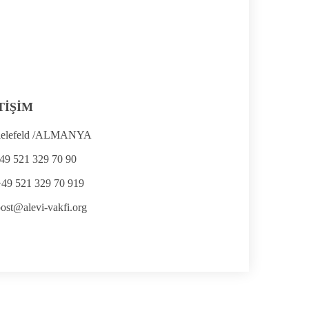
TİŞİM
ielefeld /ALMANYA
49 521 329 70 90
+49 521 329 70 919
ost@alevi-vakfi.org