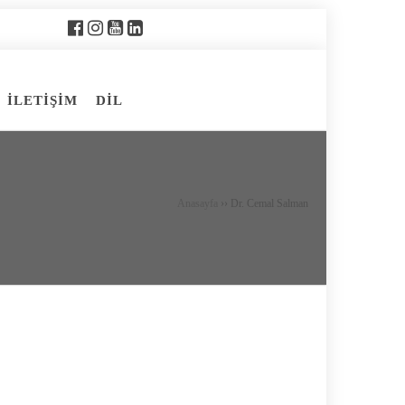
İLETİŞİM
DİL
Anasayfa
››
Dr. Cemal Salman