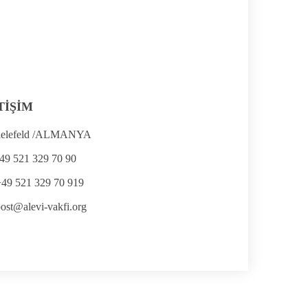
TİŞİM
ielefeld /ALMANYA
49 521 329 70 90
+49 521 329 70 919
ost@alevi-vakfi.org