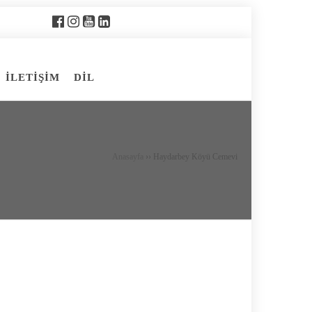
İLETİŞİM
DİL
Anasayfa
››
Haydarbey Köyü Cemevi