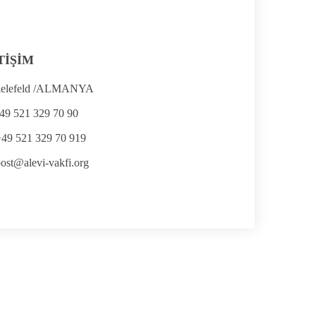
TİŞİM
ielefeld /ALMANYA
49 521 329 70 90
+49 521 329 70 919
ost@alevi-vakfi.org