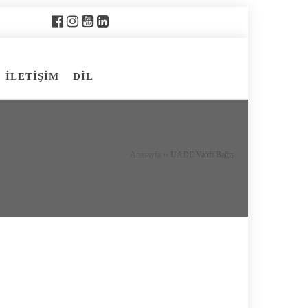
İLETİŞİM
DİL
Anasayfa
››
UADE Vakfı Bağış