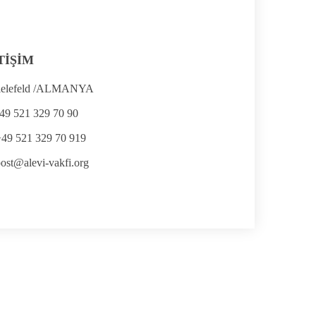
TİŞİM
ielefeld /ALMANYA
49 521 329 70 90
+49 521 329 70 919
ost@alevi-vakfi.org