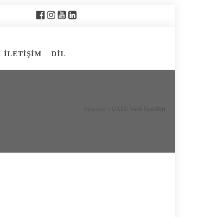
İLETİŞİM
DİL
Anasayfa
››
UADE Vakfı Hedefleri