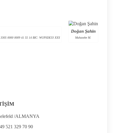
Doğan Şahin
DE90 3305 0000 0009 41 55 14 BIC: WUPSDE33 XXX
Muhasebe M.
TİŞİM
ielefeld /ALMANYA
49 521 329 70 90