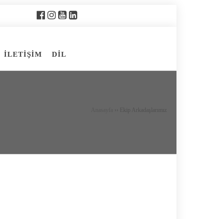
İLETİŞİM
DİL
Anasayfa
››
Ekip Arkadaşlarımız