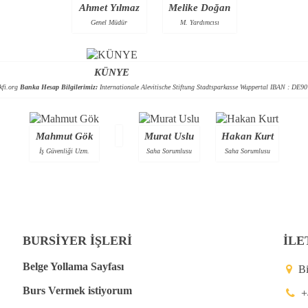
Ahmet Yılmaz
Melike Doğan
Genel Müdür
M. Yardımcısı
KÜNYE
kfi.org
Banka Hesap Bilgilerimiz:
Internationale Alevitische Stiftung Stadtsparkasse Wuppertal IBAN : 
Mahmut Gök
Murat Uslu
Hakan Kurt
İş Güvenliği Uzm.
Saha Sorumlusu
Saha Sorumlusu
BURSİYER İŞLERİ
İLE
Belge Yollama Sayfası
B
Burs Vermek istiyorum
+