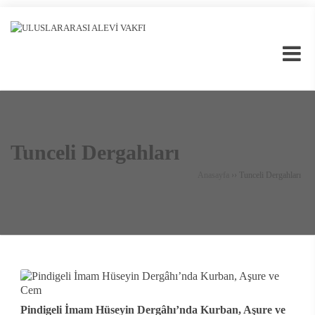
Tunceli Dergahları
Anasayfa
››
Tunceli Dergahları
Pindigeli İmam Hüseyin Dergâhı’nda Kurban, Aşure ve