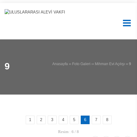
9
Anasayfa
››
Foto Galeri
››
Mihman Evi Açılışı
››
9
1
2
3
4
5
6
7
8
Resim : 6 / 8