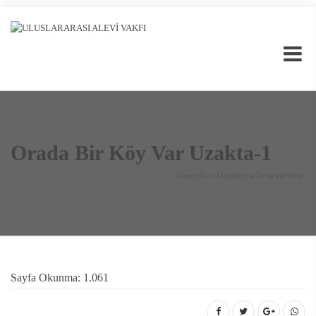
Orada Bir Köy Var Uzakta-1
Anasayfa
››
Dayanışma Desteklerimiz
Sayfa Okunma:
1.061