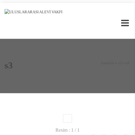
s3
Anasayfa
››
s3
››
s3
1
Resim : 1 / 1