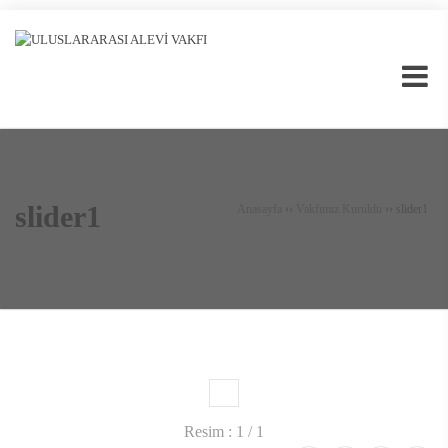
slider1
Anasayfa
››
Vakfımız Kuruldu
››
slider1
1
Resim : 1 / 1