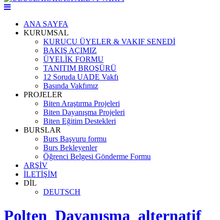
ANA SAYFA
KURUMSAL
KURUCU ÜYELER & VAKIF SENEDİ
BAKIŞ AÇIMIZ
ÜYELİK FORMU
TANITIM BROŞÜRÜ
12 Soruda UADE Vakfı
Basında Vakfımız
PROJELER
Biten Araştırma Projeleri
Biten Dayanışma Projeleri
Biten Eğitim Destekleri
BURSLAR
Burs Başvuru formu
Burs Bekleyenler
Öğrenci Belgesi Gönderme Formu
ARŞİV
İLETİŞİM
DİL
DEUTSCH
Polten_Dayanışma_alternatif