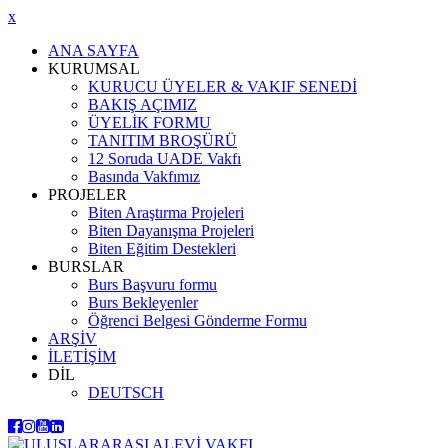
x
ANA SAYFA
KURUMSAL
KURUCU ÜYELER & VAKIF SENEDİ
BAKIŞ AÇIMIZ
ÜYELİK FORMU
TANITIM BROŞÜRÜ
12 Soruda UADE Vakfı
Basında Vakfımız
PROJELER
Biten Araştırma Projeleri
Biten Dayanışma Projeleri
Biten Eğitim Destekleri
BURSLAR
Burs Başvuru formu
Burs Bekleyenler
Öğrenci Belgesi Gönderme Formu
ARŞİV
İLETİŞİM
DİL
DEUTSCH