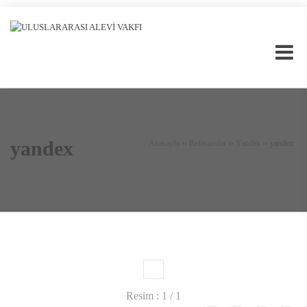
yandex
Anasayfa
››
Referanslar
››
Yandex
››
yandex
1
Resim : 1 / 1