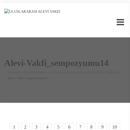
Alevi-Vakfi_sempozyumu14
Anasayfa
››
Uncategorized
››
1. Alevi Fikir Sempozyomu 24.09.2016, Frankfurt
››
Alevi-Vakfi_sempozyumu14
1
2
3
4
5
6
7
8
9
10