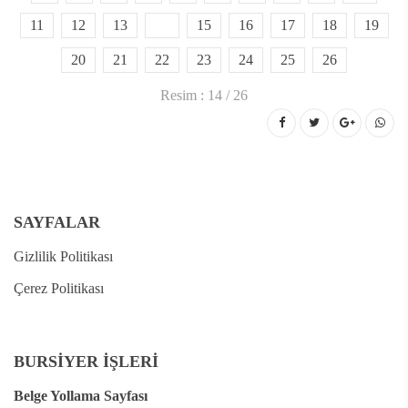
11
12
13
14
15
16
17
18
19
20
21
22
23
24
25
26
Resim : 14 / 26
SAYFALAR
Gizlilik Politikası
Çerez Politikası
BURSİYER İŞLERİ
Belge Yollama Sayfası