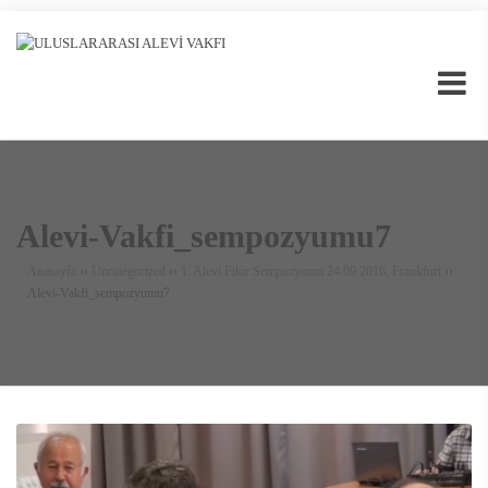
Alevi-Vakfi_sempozyumu7
Anasayfa
››
Uncategorized
››
1. Alevi Fikir Sempozyomu 24.09.2016, Frankfurt
››
Alevi-Vakfi_sempozyumu7