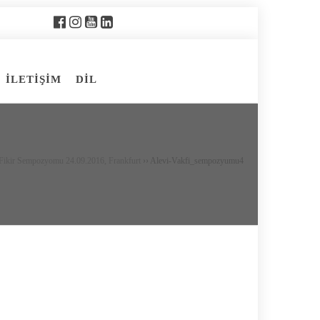
İLETİŞİM
DİL
 Fikir Sempozyomu 24.09.2016, Frankfurt
››
Alevi-Vakfi_sempozyumu4