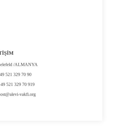
TİŞİM
ielefeld /ALMANYA
49 521 329 70 90
+49 521 329 70 919
ost@alevi-vakfi.org