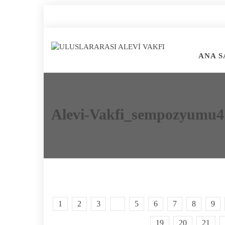
ANA S
Alevi-Vakfi_sempozyumu4
1
2
3
4
5
6
7
8
9
19
20
21