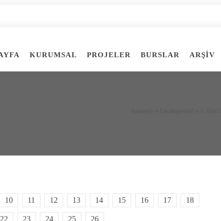
AYFA
KURUMSAL
PROJELER
BURSLAR
ARŞİV
Anasayfa
››
Uncategorized
››
1. Alevi
10
11
12
13
14
15
16
17
18
22
23
24
25
26