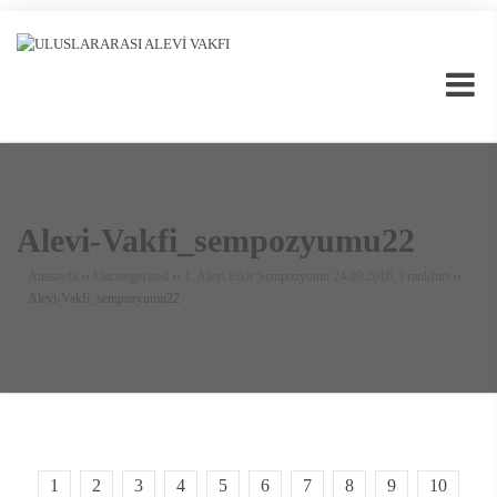
Alevi-Vakfi_sempozyumu22
Anasayfa
››
Uncategorized
››
1. Alevi Fikir Sempozyomu 24.09.2016, Frankfurt
››
Alevi-Vakfi_sempozyumu22
1
2
3
4
5
6
7
8
9
10