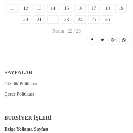
11
12
13
14
15
16
17
18
19
20
21
22
23
24
25
26
Resim : 22 / 26
SAYFALAR
Gizlilik Politikası
Çerez Politikası
BURSİYER İŞLERİ
Belge Yollama Sayfası