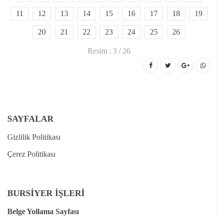
11
12
13
14
15
16
17
18
19
20
21
22
23
24
25
26
Resim : 3 / 26
SAYFALAR
Gizlilik Politikası
Çerez Politikası
BURSİYER İŞLERİ
Belge Yollama Sayfası