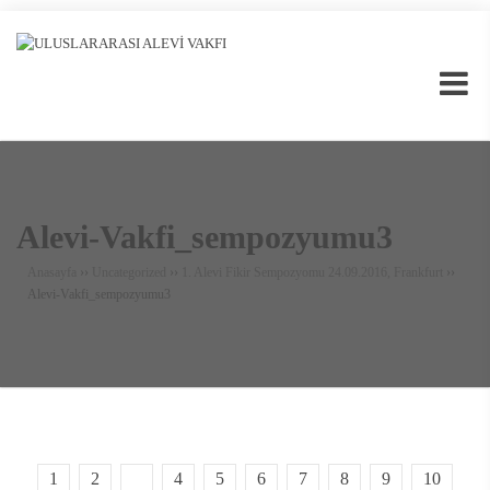
Alevi-Vakfi_sempozyumu3
Anasayfa
››
Uncategorized
››
1. Alevi Fikir Sempozyomu 24.09.2016, Frankfurt
››
Alevi-Vakfi_sempozyumu3
1
2
3
4
5
6
7
8
9
10